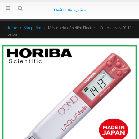
Home
»
Sản phẩm
»
Máy đo độ dẫn điện Electrical Conductivity EC 11
Horiba