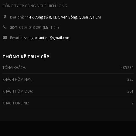
CÔNG TY CP CÔNG NGHỆ HIỂN LONG
Địa chỉ:
114 đường số 8, KDC Ven Sông, Quận 7, HCM
SĐT:
0907 043 291 (Mr. Tiến)
Email:
tranngoctantien@gmail.com
THỐNG KÊ TRUY CẬP
TỔNG KHÁCH:
405234
KHÁCH HÔM NAY:
225
KHÁCH HÔM QUA:
361
KHÁCH ONLINE:
2