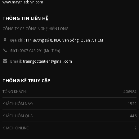
www.maythietbivn.com
THÔNG TIN LIÊN HỆ
CÔNG TY CP CÔNG NGHỆ HIỂN LONG
Địa chỉ:
114 đường số 8, KDC Ven Sông, Quận 7, HCM
SĐT:
0907 043 291 (Mr. Tiến)
Email:
tranngoctantien@gmail.com
THỐNG KÊ TRUY CẬP
TỔNG KHÁCH:
406984
KHÁCH HÔM NAY:
1529
KHÁCH HÔM QUA:
446
KHÁCH ONLINE:
2