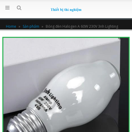
Home
»
Sản phẩm
»
Bóng đèn Halogen A 60W 230V 3nh Lighting