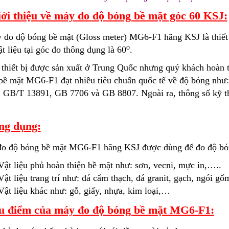
ới thiệu về máy đo độ bóng bề mặt góc 60 KSJ:
 đo độ bóng bề mặt (Gloss meter) MG6-F1 hãng KSJ là thiết
o
t liệu tại góc đo thông dụng là 60
.
 thiết bị được sản xuất ở Trung Quốc nhưng quý khách hoàn t
bề mặt MG6-F1 đạt nhiều tiêu chuẩn quốc tế về độ bóng 
 GB/T 13891, GB 7706 và GB 8807. Ngoài ra, thông số kỹ th
ng dụng:
o độ bóng bề mặt MG6-F1 hãng KSJ được dùng để đo độ bó
Vật liệu phủ hoàn thiện bề mặt như: sơn, vecni, mực in,…..
Vật liệu trang trí như: đá cẩm thạch, đá granit, gạch, ngói g
Vật liệu khác như: gỗ, giấy, nhựa, kim loại,…
 điểm của máy đo độ bóng bề mặt MG6-F1: