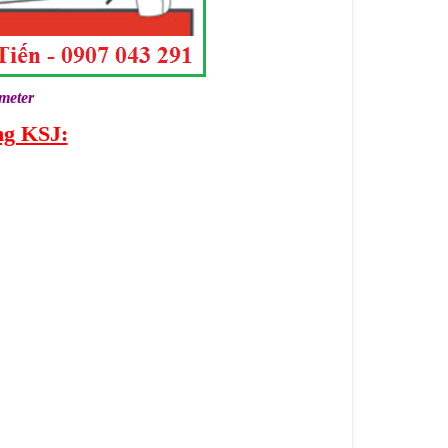
ter
ng KSJ: