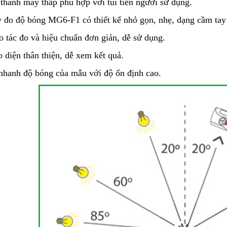
 thành máy thấp phù hợp với túi tiền người sử dụng.
 đo độ bóng MG6-F1 có thiết kể nhỏ gọn, nhẹ, dạng cầm tay 
o tác đo và hiệu chuẩn đơn giản, dễ sử dụng.
 diện thân thiện, dễ xem kết quả.
nhanh độ bóng của mẫu với độ ổn định cao.