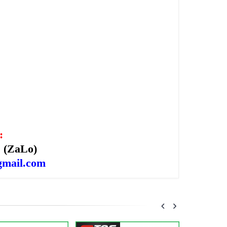
:
1
(ZaLo)
gmail.com