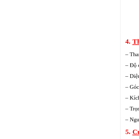
4.
Th
– Tha
– Độ 
– Diệ
– Góc
– Kíc
– Trọ
– Ngu
5.
C