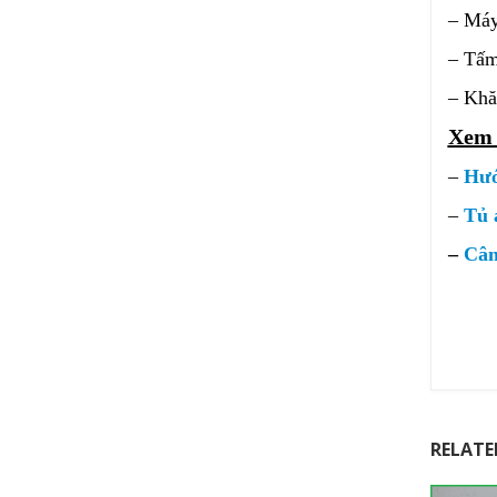
– Máy
– Tấm
– Khă
Xem 
–
Hướ
–
Tủ 
–
Cân
RELATE