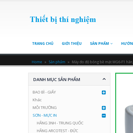
TRANG CHỦ
GIỚI THIỆU
SẢN PHẨM
HƯỚN
Home
»
Sản phẩm
»
Máy đo độ bóng bề mặt MG6-F1 hãng
DANH MỤC SẢN PHẨM
BAO BÌ - GIẤY
Khác
MÔI TRƯỜNG
SƠN - MỰC IN
HÃNG 3NH - TRUNG QUỐC
HÃNG ARCOTEST - ĐỨC