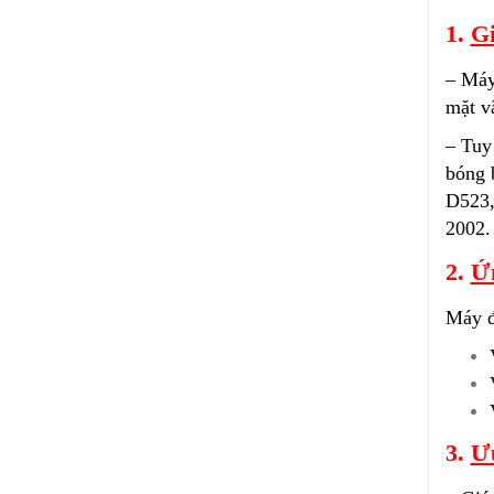
1.
Gi
– Máy
mặt vậ
– Tuy
bóng 
D523,
2002.
2.
Ứ
Máy đ
3.
Ưu