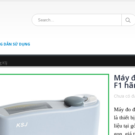
G DẪN SỬ DỤNG
 KSJ
Máy đ
F1 hã
Chưa có đá
Máy đo đ
là thiết 
liệu tại 
gọn, giá