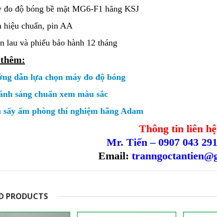
 đo độ bóng bề mặt MG6-F1 hãng KSJ
 hiệu chuẩn, pin AA
n lau và phiếu bảo hành 12 tháng
thêm:
ng dẫn lựa chọn máy đo độ bóng
ánh sáng chuẩn xem màu sắc
 sấy ẩm phòng thí nghiệm hãng Adam
Thông tin liên hệ
Mr. Tiến – 0907 043 29
Email:
tranngoctantien@
D PRODUCTS