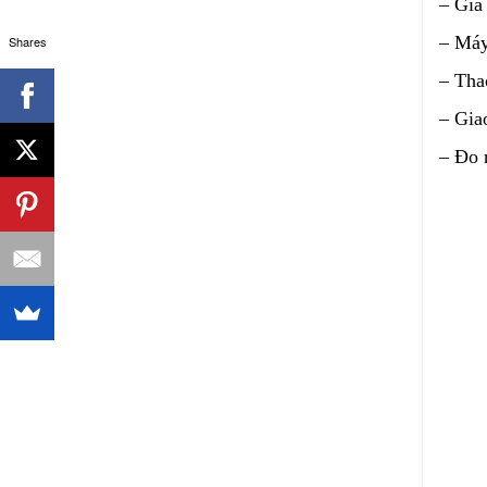
– Giá
– Máy
Shares
– Tha
– Giao
– Đo 