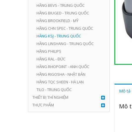
HÃNG BEVS - TRUNG QUỐC
HÃNG BIUGED - TRUNG QUỐC
HÃNG BROOKFIELD - MỸ
HÃNG CHN SPEC - TRUNG QUỐC
HÃNG KSJ - TRUNG QUỐC
HÃNG LINSHANG - TRUNG QUỐC
HÃNG PHILIPS
HÃNG RAL - ĐỨC
HÃNG RHOPOINT - ANH QUỐC
HÃNG RIGOSHA - NHẬT BẢN
HÃNG TQC SHEEN - HÀ LAN
TILO - TRUNG QUỐC
Mô tả
THIẾT BỊ THÍ NGHIỆM
Mô t
THỰC PHẨM