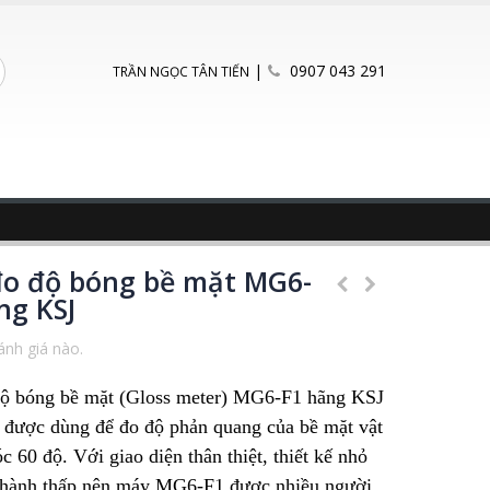
|
0907 043 291
TRẦN NGỌC TÂN TIẾN
o độ bóng bề mặt MG6-
ng KSJ
nh giá nào.
ộ bóng bề mặt (Gloss meter) MG6-F1 hãng KSJ
bị được dùng để đo độ phản quang của bề mặt vật
góc 60 độ. Với giao diện thân thiệt, thiết kế nhỏ
 thành thấp nên máy MG6-F1 được nhiều người