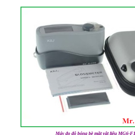
Máy đo độ bóng bề mặt vật liệu MG6-F1 