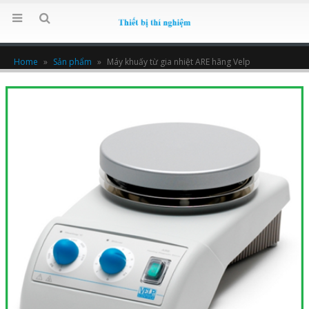
Home
»
Sản phẩm
»
Máy khuấy từ gia nhiệt ARE hãng Velp