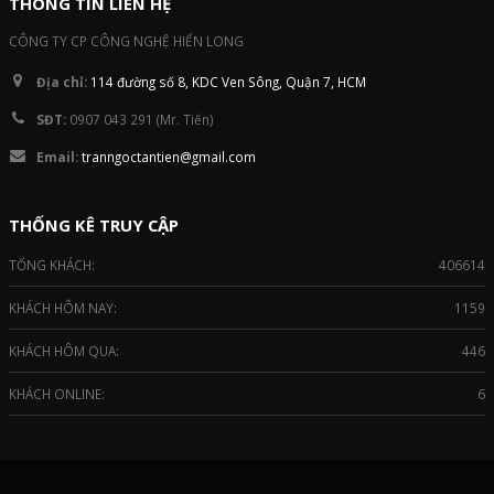
THÔNG TIN LIÊN HỆ
CÔNG TY CP CÔNG NGHỆ HIỂN LONG
Địa chỉ:
114 đường số 8, KDC Ven Sông, Quận 7, HCM
SĐT:
0907 043 291 (Mr. Tiến)
Email:
tranngoctantien@gmail.com
THỐNG KÊ TRUY CẬP
TỔNG KHÁCH:
406614
KHÁCH HÔM NAY:
1159
KHÁCH HÔM QUA:
446
KHÁCH ONLINE:
6