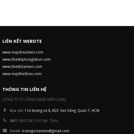
5
LIÊN KẾT WEBSITE
www.maydotantien.com
www.thietbiphonglabvn.com
www.thietbitantien.com
www.maythietbivn.com
THÔNG TIN LIÊN HỆ
CÔNG TY CP CÔNG NGHỆ HIỂN LONG
Địa chỉ:
114 đường số 8, KDC Ven Sông, Quận 7, HCM
SĐT:
0907 043 291 (Mr. Tiến)
Email:
tranngoctantien@gmail.com