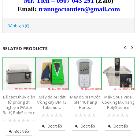
Mr. Tiến – 0907 043 291
(Zalo)
Email:
tranngoctantien@gmail.com
Đánh giá (0)
RELATED PRODUCTS
êu
Bể cách thủy điện
Máy đo pH đất
Máy đo pH nước
Máy Sous Vide
B
35
tử phòng thí
trồng cây DM 13
pH 110 hãng
Cooking MX hãng
n
nghiệm (Water
Takemura
Horiba
PolyScience
Bath) PolyScience
0
0
0
out
out
out
Đọc tiếp
Đọc tiếp
Đọc tiếp
0
of
of
of
out
Đọc tiếp
5
5
5
of