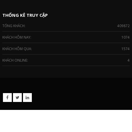
THỐNG KÊ TRUY CẬP
TỔNG KHÁCH:
409872
KHÁCH HÔM NAY:
1074
KHÁCH HÔM QUA:
1574
KHÁCH ONLINE:
4