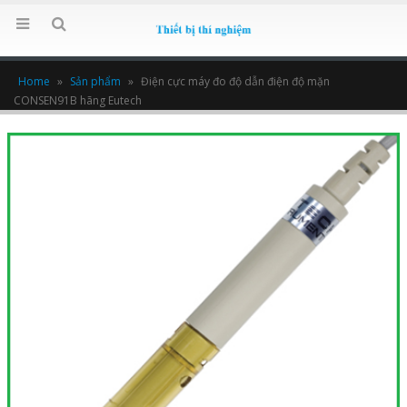
Home
»
Sản phẩm
»
Điện cực máy đo độ dẫn điện độ mặn
CONSEN91B hãng Eutech